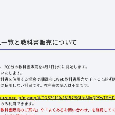
購入一覧と教科書販売について
Q、2Q)分の教科書販売を4月1日(水)に開始します。
付いたします。
科書を使用する場合は期間内にWeb教科書販売サイトにて必ず
書は使用しない科目です。教科書の購入は不要です。
maruzen.co.jp/myapp/#/TOS20100/18157/9GUo86oQP9wTSMP
中のみ利用できます。
「教科書販売のご案内」や「よくあるお問い合わせ」を確認して