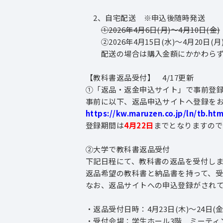
2、自宅配送 ※申込後随時発送
①2026年4月6日(月)～4月10日(金)
②2026年4月15日(水)～4月20日(月
配送の場合は購入金額にかかわらず一
【教科書返品受付】 4/17更新
①「返品・返金申込サイト」で事前登
事前に以下、返品申込サイトへ登録を
https://kw.maruzen.co.jp/ln/tb.htm
登録期間は
4月22日
までとなりますので
②大学で教科書返品受付
下記日程にて、教科書の返品を受付し
返品希望の教科書と納品書を持って、
なお、返品サイトへの申込登録がされ
・返品受付日時：4月23日(木)～24日(金)
・受付会場：学生ホール3階 ミーティ