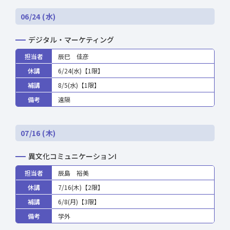
06/24 (水)
デジタル・マーケティング
担当者
辰巳 佳彦
休講
6/24(水)【1限】
補講
8/5(水)【1限】
備考
遠隔
07/16 (木)
異文化コミュニケーションⅠ
担当者
辰島 裕美
休講
7/16(木)【2限】
補講
6/8(月)【3限】
備考
学外