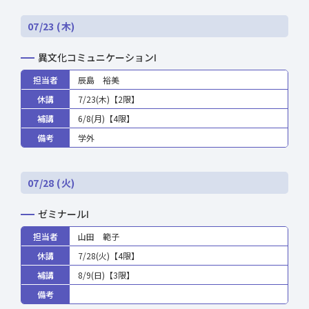
07/23 (木)
異文化コミュニケーションⅠ
担当者
辰島 裕美
休講
7/23(木)【2限】
補講
6/8(月)【4限】
備考
学外
07/28 (火)
ゼミナールⅠ
担当者
山田 範子
休講
7/28(火)【4限】
補講
8/9(日)【3限】
備考