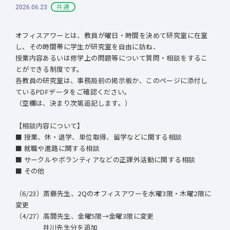
共通
2026.06.23
オフィスアワーとは、教員が曜日・時間を決めて研究室に在室
し、その時間帯に学生が研究室を自由に訪ね、
授業内容あるいは修学上の問題等について質問・相談をするこ
とができる制度です。
各教員の研究室は、事務局前の掲示板か、このページに添付し
ているPDFデータをご確認ください。
（空欄は、決まり次第追記します。）
【相談内容について】
■ 授業、休・退学、単位取得、留学などに関する相談
■ 就職や進路に関する相談
■ サークルやボランティアなどの正課外活動に関する相談
■ その他
（6/23）斎藤先生、2Qのオフィスアワーを水曜3限・木曜2限に
変更
（4/27）高間先生、金曜5限→金曜3限に変更
井川先生分を追加