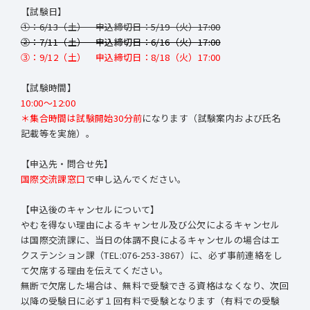
【試験日】
①：6/13（土） 申込締切日：5/19（火）17:00
②：7/11（土） 申込締切日：6/16（火）17:00
③：9/12（土） 申込締切日：8/18（火）17:00
【試験時間】
10:00～12:00
＊集合時間は試験開始30分前
になります（試験案内および氏名
記載等を実施）。
【申込先・問合せ先】
国際交流課窓口
で申し込んでください。
【申込後のキャンセルについて】
やむを得ない理由によるキャンセル及び公欠によるキャンセル
は国際交流課に、当日の体調不良によるキャンセルの場合はエ
クステンション課（TEL:076-253-3867）に、必ず事前連絡をし
て欠席する理由を伝えてください。
無断で欠席した場合は、無料で受験できる資格はなくなり、次回
以降の受験日に必ず１回有料で受験となります（有料での受験