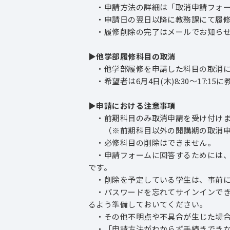
・申請方法の詳細は「取消申請フォー
・申請日の翌日以降に教務課にて履修
・履修削除の完了はメールでお知らせ
▶他学部履修科目の取消
・他学部履修を申請した科目の取消に
・希望者は6月4日(木)8:30～17:1
▶申請における注意事項
・前期科目のみ取消申請を受け付けま
（※前期科目以外の開講期の取消申
・必修科目の削除はできません。
・申請フォームに回答するためには、大学から配
です。
・削除を予定している学生は、事前にMi
・パスワードを忘れてサインインできない
るよう準備しておいてください。
・その他不明点や不具合が生じた場合
・「申請方法がわからず手続きできな