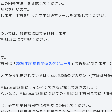
ムの回答方法」を確認してください。
削除を行います。
します。申請を行った学生は必ずメールを確認してください。
ついては、教務課窓口で受け付けます。
5に教務課窓口にて申請ください。
す。
請日は「
2026年度 履修関係スケジュール
」で確認ができます。
布されているMicrosoft365のアカウント(学籍番号@st.se
crosoft365にサインインできるか試しておきましょう。
など、Microsoft365についての不明点は申請日までに「
は、必ず申請日当日中に教務課に連絡してください。
かった」「通信環境が悪く申請できなかった」など、後日申し出