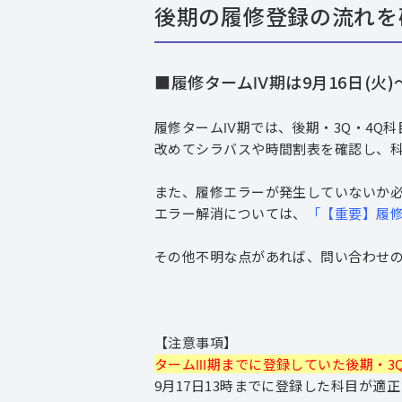
後期の履修登録の流れを
■履修タームⅣ期は9⽉16⽇(火)〜
履修タームⅣ期では、後期・3Q・4Q
改めてシラバスや時間割表を確認し、
また、履修エラーが発生していないか
エラー解消については、
「【重要】履修
その他不明な点があれば、問い合わせ
【注意事項】
タームⅢ期までに登録していた後期・3
9月17日13時までに登録した科目が適