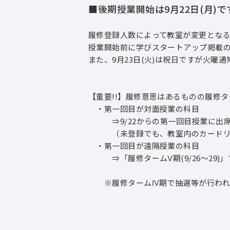
■後期授業開始は9⽉22⽇(月)で
履修登録人数によって教室が変更とな
授業開始前に学びスタートアップ掲載
また、9月23日(火)は祝日ですが火曜
【重要!!】履修意思はあるものの履修
・第一回目が対面授業の科目
⇒9/22からの第一回目授業に出席し、
（未登録でも、教室内のカードリー
・第一回目が遠隔授業の科目
⇒「履修タームⅤ期(9/26～29)
※履修タームⅣ期で抽選等が行われ