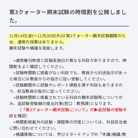
第3クォーター期末試験の時間割を公開しまし
た。
11月14日(金)～11月20日(木)は第3クォーター期末試験期間のた
め、
通常の授業はありません
。
期末試験や補講を実施します。
⋆通常曜日時限と試験実施日が異なる科目がありますので、時
間割をよく確認してください。
⋆試験時間割に掲載がない科目でも、教員から別途指示があっ
た場合には教員からの指示に従い受験してください。
⋆試験期間外に試験やレポート課題を課す科目もありますの
で、担当教員の指示に従ってください。
⋆試験時間割に掲載されている科目の期末試験等についての
み、追試験受験願の提出対象(窓口：教務課)となります。
（
「第3クォーター期末試験について」の▶追試験の受験手
続
を確認）
⋆時間割掲載外の試験・課題等の欠席については、科目担当者
に問い合わせてください。
⋆補講情報については、学びスタートアップの「休講/補講/教