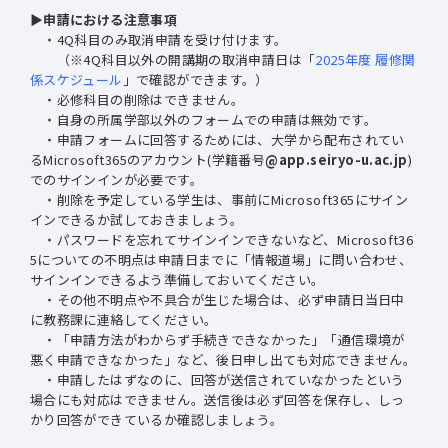
▶申請における注意事項
・4Q科目のみ取消申請を受け付けます。
（※4Q科目以外の開講期の取消申請日は「
2025年度 履修関
係スケジュール
」で確認ができます。）
・必修科目の削除はできません。
・自身の所属学部以外のフォームでの申請は無効です。
・申請フォームに回答するためには、大学から配布されてい
るMicrosoft365のアカウント(学籍番号
@app.seiryo-u.ac.jp
)
でのサインインが必要です。
・削除を予定している学生は、事前にMicrosoft365にサイン
インできるか試しておきましょう。
・パスワードを忘れてサインインできないなど、Microsoft36
5についての不明点は申請日までに「情報道場」に問い合わせ、
サインインできるよう準備しておいてください。
・その他不明点や不具合が生じた場合は、必ず申請日当日中
に教務課に連絡してください。
・「申請方法がわからず手続きできなかった」「通信環境が
悪く申請できなかった」など、後日申し出ても対応できません。
・申請したはずなのに、回答が送信されていなかったという
場合にも対応はできません。送信後は必ず回答を保存し、しっ
かり回答ができているか確認しましょう。