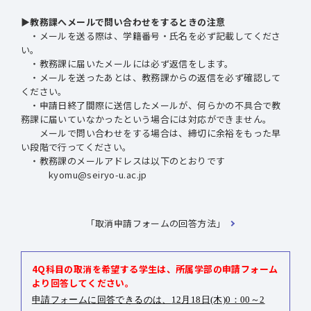
▶教務課へメールで問い合わせをするときの注意
・メールを送る際は、学籍番号・氏名を必ず記載してくださ
い。
・教務課に届いたメールには必ず返信をします。
・メールを送ったあとは、教務課からの返信を必ず確認して
ください。
・申請日終了間際に送信したメールが、何らかの不具合で教
務課に届いていなかったという場合には対応ができません。
メールで問い合わせをする場合は、締切に余裕をもった早
い段階で行ってください。
・教務課のメールアドレスは以下のとおりです
kyomu@seiryo-u.ac.jp
「取消申請フォームの回答方法」
4Q科目の取消を希望する学生は、所属学部の申請フォーム
より回答してください。
申請フォームに回答できるのは、
12月18日(木)0：00～2