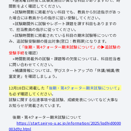
⋆通常曜日時限と試験実施日が異なる科目がありますので、時
間割をよく確認してください。
⋆試験時間割に掲載がない科目でも、教員から別途指示があっ
た場合には教員からの指示に従い受験してください。
⋆試験期間外に試験やレポート課題を課す科目もありますの
で、担当教員の指示に従ってください。
⋆試験時間割に掲載されている科目の期末試験等についての
み、追試験受験願の提出対象(窓口：教務課)となります。
（
「後期・第4クォーター期末試験について」の▶追試験の
受験手続
を確認）
⋆時間割掲載外の試験・課題等の欠席については、科目担当者
に問い合わせてください。
⋆補講情報については、学びスタートアップの「休講/補講/教
室変更」を確認しましょう。
12月18日に掲載した「
後期・第4クォーター期末試験について
」
も必ず確認してください
。
試験に関する伝達事項や追試験、成績発表についてなど大事な
お知らせが掲載されています。
後期・第4クォーター期末試験について
https://start.seiryo-u.ac.jp/information/2025/lqdhjd0000
003d9z.html