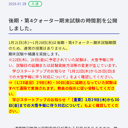
共通
2026.01.28
後期・第4クォーター期末試験の時間割を公開
しました。
1月21日(水)～1月28日(水)は後期・第4クォーター期末試験期間
のため、
通常の授業はありません
。
期末試験や補講を実施します。
※22日(木)、23日(金)に予定されていた試験は、大雪予報に伴
い、試験日の延期または試験実施方法等の変更が生じています。
学びスタートアップのお知らせ
「1月22日(木)から25日(日)ま
での大雪予報に伴う対応について」
をよく確認してください。
⇒（1/28追記）29日(木)・30日(金)に延期となっていた試験は
すべて遠隔で実施されます。教員の指示に従い受験してくださ
い。
学びスタートアップのお知らせ「
【
重要】1月29日(木)から30
日(金)までの大雪予報に伴う対応について
」もよく確認してくだ
さい。