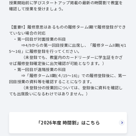
授業開始前に学びスタートアップ掲載の最新の時間割で教室を
確認して授業を受けましょう。
【重要!!】履修意思はあるものの履修タームⅠ期で履修登録ができ
ていない場合の対応
・第一回目が対面授業の科目
⇒4/9からの第一回目授業に出席し、「履修タームⅡ期(4/1
5～16)」に履修登録を行ってください。
（未登録でも、教室内のカードリーダーに学生証をかざ
せば履修登録確定後に出欠確認が可能となります。）
・第一回目が遠隔授業の科目
⇒「履修タームⅡ期(４/15～16)」での履修登録後に、第一
回目授業の資料等を確認することになります。
（未登録分の授業回については、登録後に資料を確認し
ても出席扱いになるわけではありません。）
「2026年度 時間割」はこちら