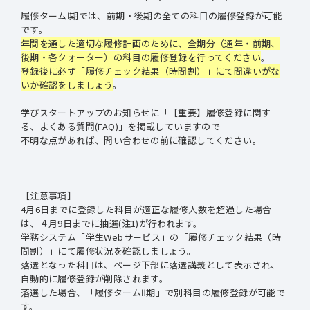
履修タームⅠ期では、前期・後期の全ての科目の履修登録が可能
です。
年間を通した適切な履修計画のために、全期分（通年・前期、
後期・各クォーター）の科目の履修登録を行ってください
。
登録後に必ず「履修チェック結果（時間割）」にて間違いがな
いか確認をしましょう
。
学びスタートアップのお知らせに「【重要】履修登録に関す
る、よくある質問(FAQ)」を掲載していますので
不明な点があれば、問い合わせの前に確認してください。
【注意事項】
4月6日までに登録した科目が適正な履修人数を超過した場合
は、４月9日までに抽選(注1)が行われます。
学務システム「学生Webサービス」の「履修チェック結果（時
間割）」にて履修状況を確認しましょう。
落選となった科目は、ページ下部に落選講義として表示され、
自動的に履修登録が削除されます。
落選した場合、「履修タームⅡ期」で別科目の履修登録が可能で
す。