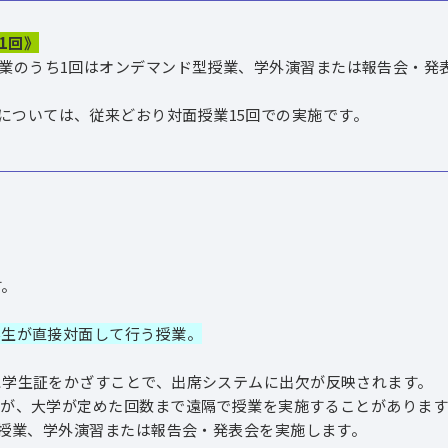
1回》
のうち1回はオンデマンド型授業、学外演習または報告会・発表
ついては、従来どおり対面授業15回での実施です。
。
学生が直接対面して行う授業。
生証をかざすことで、出席システムに出欠が反映されます。
、大学が定めた回数まで遠隔で授業を実施することがあります
授業、学外演習または報告会・発表会を実施します。