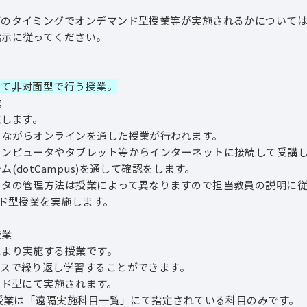
タイミングでオンデマンド型授業等が実施されるかについて
に従ってください。
して非対面型で行う授業。
業
します。
らオンラインを通した授業が行われます。
ュータやタブレット等からインターネットに接続して受講し
tCampus)を通して確認をします。
理方法は授業によって異なりますので担当教員の説明に従
型授業を実施します。
業
り実施する授業です。
で繰り返し学習することができます。
型にて実施されます。
は「遠隔実施科目一覧」にて指定されている科目のみです。