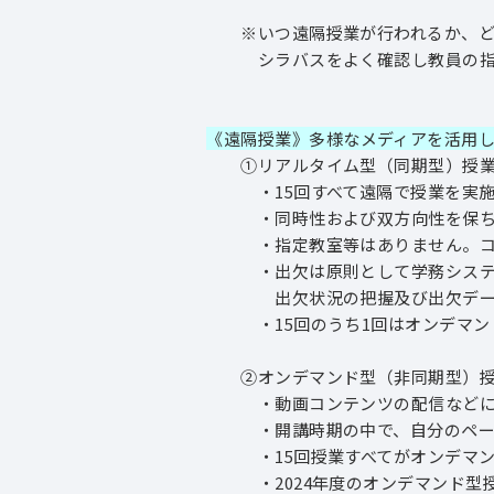
※いつ遠隔授業が行われるか、どの
シラバスをよく確認し教員の指示
《遠隔授業》多様なメディアを活用
①リアルタイム型（同期型）授
・15回すべて遠隔で授業を実施
・同時性および双方向性を保ちなが
・指定教室等はありません。コンピ
・出欠は原則として学務システム(do
出欠状況の把握及び出欠データの管
・15回のうち1回はオンデマンド
②オンデマンド型（非同期型）授
・動画コンテンツの配信などによ
・開講時期の中で、自分のペース
・15回授業すべてがオンデマンド
・2024年度のオンデマンド型授業